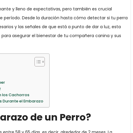
nte y lleno de expectativas, pero también es crucial
e período. Desde la duración hasta cómo detectar si tu perra
rios y las señales de que está a punto de dar a luz, esta
s para asegurar el bienestar de tu compañera canina y sus
ber
z
en los Cachorros
os Durante el Embarazo
arazo de un Perro?
ntre 58 y 65 días, es decir, alrededor de 2 meses. La