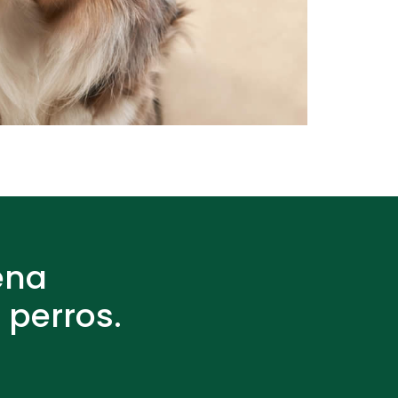
ena
 perros.