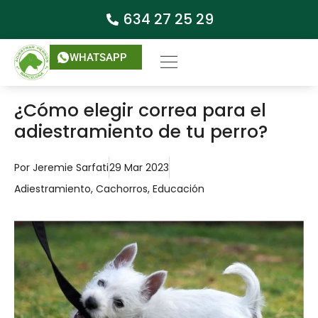
634 27 25 29
WHATSAPP
¿Cómo elegir correa para el
adiestramiento de tu perro?
Por
Jeremie Sarfati
29 Mar 2023
Adiestramiento
,
Cachorros
,
Educación